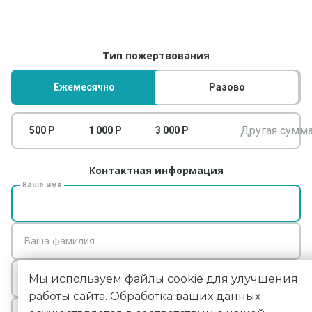
ДЕЯТЕЛЬНОСТЬ
Фото: © Михаил Коростелев
Тип пожертвования
Ежемесячно
Разово
500 Р
1 000 Р
3 000 Р
Контактная информация
Ваше имя
Ваша фамилия
E-mail
Мы используем файлы cookie для улучшения
работы сайта. Обработка ваших данных
Телефон (не обязательно)